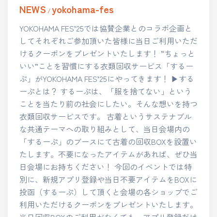
NEWS
yokohama-fes
/
YOKOHAMA FES’25では協賛企業とのコラボ企画と
してそれぞれご参加頂いた皆様に当日ご利用いただ
けるクーポンをプレゼントいたします！ “ちょっと
いい”ことを習慣にする衣類回収サービス「するー
ぷ」がYOKOHAMA FES’25にやってきます！ ▶する
ーぷとは？ するーぷは、「服を捨てない」という
ことを当たり前の社会にしたい。そんな想いを持つ
衣類回収サービスです。 古着というサステナブル
な共通テーマへの取り組みとして、当日会場内の
「するーぷ」のブースにて古着の回収BOXを設置い
たします。不要になったアイテムがあれば、ぜひ当
日会場にお持ちください！ 今回のイベントでは特
別に、新規アプリ登録や当日不要アイテムをBOXに
投函（するーぷ）して頂くと会場の各ショップでご
利用いただけるクーポンをプレゼントいたします。
当日回収BOXのご利用がなくても、アプリ登録だけ