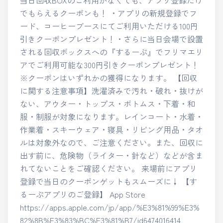
でもらえるクーポンも！ ・アプリの新規登録でフ
ード、コーヒーブースにてご利用いただける100円
引きクーポンプレゼント！・さらに当日会場で設置
される回収ボックスへの『するーぷ』でフリマエリ
アでご利用可能な300円引きクーポンプレゼント！
※クーポンはいずれかの獲得になります。 【回収
に関する注意事項】洗濯済みで汚れ・破れ・抜けが
ない、アウター・トップス・ボトムス・下着・和
服・制服が対象になります。レインコート・水着・
作業着・スキーウェア・寝具・リビング用品・タオ
ルは対象外なので、ご注意ください。また、回収に
出す前に、危険物（ライター・針など）などが含ま
れてないことをご確認ください。 来場前にアプリ
登録で当日のクーポンゲットもスムーズに↓ 【す
るーぷアプリのご登録】 App Store
https://apps.apple.com/jp/app/%E3%81%99%E3%
82%8B%E3%83%BC%E3%81%B7/id6474016414